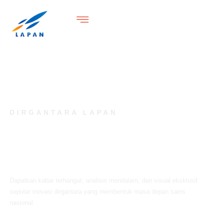
DIRGANTARA LAPAN
Lembaga Penerbangan dan
Antariksa Nasional (LAPAN)
Dapatkan kabar terhangat, analisis mendalam, dan visual eksklusif
seputar inovasi dirgantara yang membentuk masa depan sains
nasional.