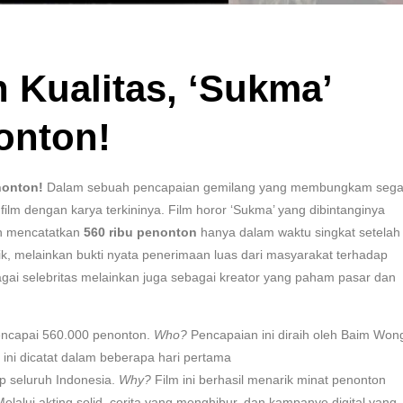
 Kualitas, ‘Sukma’
onton!
nonton!
Dalam sebuah pencapaian gemilang yang membungkam sega
ilm dengan karya terkininya. Film horor ‘Sukma’ yang dibintanginya
h mencatatkan
560 ribu penonton
hanya dalam waktu singkat setelah
tik, melainkan bukti nyata penerimaan luas dari masyarakat terhadap
gai selebritas melainkan juga sebagai kreator yang paham pasar dan
encapai 560.000 penonton.
Who?
Pencapaian ini diraih oleh Baim Won
ini dicatat dalam beberapa hari pertama
p seluruh Indonesia.
Why?
Film ini berhasil menarik minat penonton
elalui akting solid, cerita yang menghibur, dan kampanye digital yang