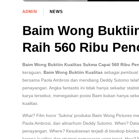
ADMIN
NEWS
Baim Wong Buktiin
Raih 560 Ribu Pen
Baim Wong Buktiin Kualitas Sukma Capai 560 Ribu Pe
keraguan,
Baim Wong Buktiin Kualitas
sebagai pembuat f
bersama Paola Ambrosi dan mendiang Deddy Sutomo tela
penayangan. Angka fantastis ini tidak hanya sekadar statis
karya tersebut, menegaskan posisi Baim bukan hanya seba
kualitas.
What?
Film horor ‘Sukma’ produksi Baim Wong Pictures m
Paola Ambrosi, dan almarhum Deddy Sutomo.
When?
Data 
penayangan.
Where?
Kesuksesan terjadi di bioskop-biosko
karena kualitas dan strategi pemasaran yang tepat.
How?
M