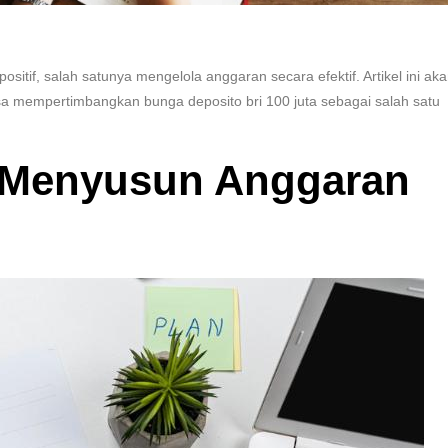
itif, salah satunya mengelola anggaran secara efektif. Artikel ini ak
a mempertimbangkan bunga deposito bri 100 juta sebagai salah satu
 Menyusun Anggaran