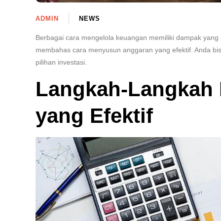
ADMIN
NEWS
Berbagai cara mengelola keuangan memiliki dampak yang pos
membahas cara menyusun anggaran yang efektif. Anda bis
pilihan investasi.
Langkah-Langkah
yang Efektif