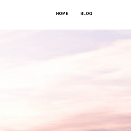
HOME
BLOG