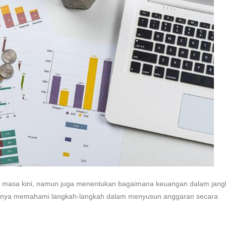
k masa kini, namun juga menentukan bagaimana keuangan dalam jang
tunya memahami langkah-langkah dalam menyusun anggaran secara