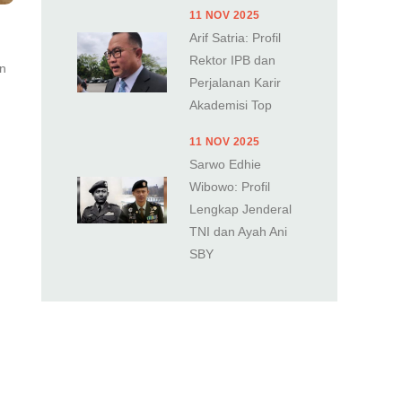
11 NOV 2025
Arif Satria: Profil
Rektor IPB dan
an
Perjalanan Karir
Akademisi Top
11 NOV 2025
Sarwo Edhie
Wibowo: Profil
Lengkap Jenderal
TNI dan Ayah Ani
SBY