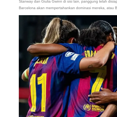
Stanway dan Giulia Gwinn di sisi lain, panggung telah disi
Barcelona akan mempertahankan dominasi mereka, atau B