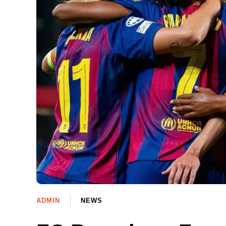
ADMIN
NEWS