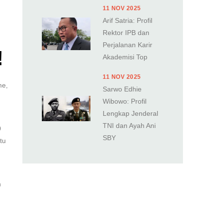
11 NOV 2025
Arif Satria: Profil
Rektor IPB dan
Perjalanan Karir
!
Akademisi Top
11 NOV 2025
me,
Sarwo Edhie
Wibowo: Profil
Lengkap Jenderal
TNI dan Ayah Ani
0
SBY
tu
h