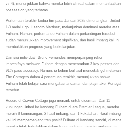
vs 4), menunjukkan bahwa mereka lebih clinical dalam memanfaatkan
possession yang terbatas.
Pertemuan terakhir kedua tim pada Januari 2025 dimenangkan United
1-0 melalui gol Lisandro Martinez, melanjutkan dominasi mereka atas
Fulham. Namun, performance Fulham dalam pertandingan tersebut
sudah menunjukkan improvement signifikan, dan hasil imbang kali ini
membuktikan progress yang berkelanjutan.
Dari sisi individual, Bruno Fernandes memperpanjang rekor
impresifnya melawan Fulham dengan mencatatkan 3 key passes dan
91% pass accuracy. Namun, ia belum berhasil mencetak gol melawan
The Cottagers dalam 4 pertemuan terakhir, menunjukkan bahwa
Fulham telah belajar cara mengatasi ancaman dari playmaker Portugal
tersebut.
Record di Craven Cottage juga menarik untuk dicermati. Dari 11
kunjungan United ke kandang Fulham di era Premier League, mereka
meraih 8 kemenangan, 2 hasil imbang, dan 1 kekalahan. Hasil imbang
kali ini memperpanjang tren positif Fulham di kandang sendiri, di mana
mereka tidak terkalahkan dalam 5 pertandingan terakhir melawan tim-