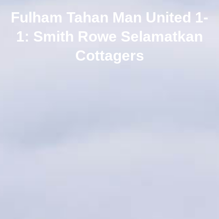
Fulham Tahan Man United 1-
1: Smith Rowe Selamatkan
Cottagers