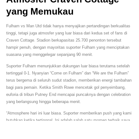
yang Memukau
Fulham vs Man Utd tidak hanya menyajikan pertandingan berkualitas
tinggi, tetapi juga atmosfer yang luar biasa dari kedua set of fans di
Craven Cottage. Stadion berkapasitas 25.700 penonton tersebut
hampir penuh, dengan mayoritas suporter Fulham yang menciptakan
suasana yang menggelegar sepanjang 90 menit.
Suporter Fulham menunjukkan dukungan luar biasa terutama setelah
tertinggal 0-1. Nyanyian “Come on Fulham” dan “We are the Fulham”
terus bergema di seluruh sudut stadion, memberikan energi tambahan
bagi para pemain. Ketika Smith Rowe mencetak gol penyeimbang,
euforia di tribun Putney End mencapai puncaknya dengan celebration
yang berlangsung hingga beberapa menit.
“Atmosphere hari ini luar biasa. Suporter memberikan push yang kami
butuhkan ketika tertinggal. Ini adalah salah satu momen terbaik saya
bersama Fulham,” ungkap Tom Cairney, salah satu pemain senior The
Cottagers. Dukungan fan juga terasa dalam statistik, di mana Fulham