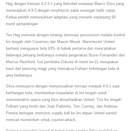
Hag dengan formasi 4-2-3-1 yang fleksibel melawan Marco Silva yang
menerapkan 4-3-3 dengan emphasize pada serangan balik cepat.
Kedua pelatih menunjukkan adaptasi yang menarik sepanjang 90
menit pertandingan.
Ten Hag memulai dengan strategi dominasi possession melalui kontrol
lini tengah oleh Casemiro dan Mason Mount. Manchester United
berhasil menguasai bola 63% di babak pertama dan menciptakan
beberapa peluang berbahaya melalui pergerakan Bruno Fernandes dan
Marcus Rashford. Gol pembuka Zirkzee di menit ke-21 merupakan
hasil dari pressing tinggi yang memaksa Fulham kehilangan bola di
area berbahaya.
Silva merespons dengan menyesuaikan formasi menjadi 4-5-1 saat
kehilangan bola, memberikan kepadatan di lini tengah untuk
meminimalisir space yang bisa dimanfaatkan United. Trio lini tengah
Fulham yang terdiri dari Joao Palhinha, Tom Cairney, dan Andreas
Pereira bertugas memutus supply ball ke lini depan United sambil
mencari momentum untuk counter-attack.
Turning point taktis terjadi di babak kedua ketika Silva melakukan