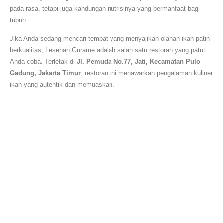
pada rasa, tetapi juga kandungan nutrisinya yang bermanfaat bagi
tubuh.
Jika Anda sedang mencari tempat yang menyajikan olahan ikan patin
berkualitas, Lesehan Gurame adalah salah satu restoran yang patut
Anda coba. Terletak di
Jl. Pemuda No.77, Jati, Kecamatan Pulo
Gadung, Jakarta Timur
, restoran ini menawarkan pengalaman kuliner
ikan yang autentik dan memuaskan.
Lezatnya Olahan Ikan Patin di Lesehan
Gurame
Lesehan Gurame terkenal dengan keahliannya dalam mengolah ikan
patin menjadi berbagai menu yang memanjakan lidah. Salah satu
sajian unggulannya adalah ikan patin bakar. Proses pemanggangan
menggunakan bara arang menghasilkan aroma smokey yang khas,
sementara bumbu rempah tradisional meresap sempurna ke dalam
daging. Hasilnya adalah hidangan yang memiliki keseimbangan rasa
gurih, sedikit manis, dan pedas yang harmonis.