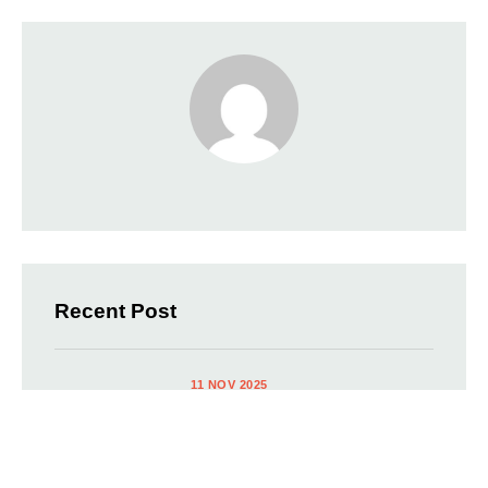
Recent Post
11 NOV 2025
Zambia U-17 vs Brazil U-17 Berakhir
1-1: Chipolopolo Tahan Raksasa
Samba