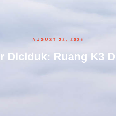
AUGUST 22, 2025
 Diciduk: Ruang K3 D