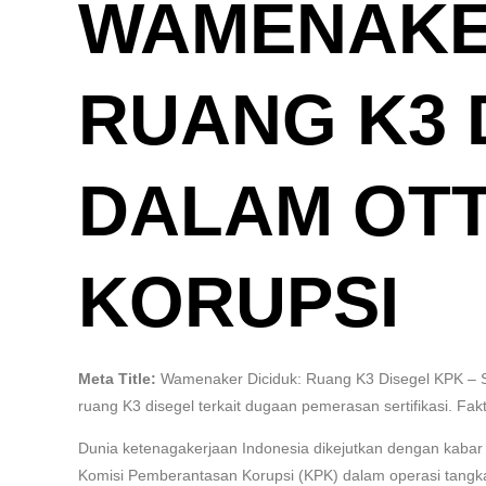
WAMENAKER
RUANG K3 
DALAM OTT
KORUPSI
Meta Title:
Wamenaker Diciduk: Ruang K3 Disegel KPK –
ruang K3 disegel terkait dugaan pemerasan sertifikasi. F
Dunia ketenagakerjaan Indonesia dikejutkan dengan kab
Komisi Pemberantasan Korupsi (KPK) dalam operasi tangka