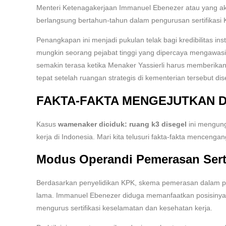
Menteri Ketenagakerjaan Immanuel Ebenezer atau yang akr
berlangsung bertahun-tahun dalam pengurusan sertifikasi
Penangkapan ini menjadi pukulan telak bagi kredibilitas i
mungkin seorang pejabat tinggi yang dipercaya mengawasi ke
semakin terasa ketika Menaker Yassierli harus memberikan
tepat setelah ruangan strategis di kementerian tersebut dis
FAKTA-FAKTA MENGEJUTKAN DI
Kasus
wamenaker diciduk: ruang k3 disegel
ini mengung
kerja di Indonesia. Mari kita telusuri fakta-fakta mencenga
Modus Operandi Pemerasan Serti
Berdasarkan penyelidikan KPK, skema pemerasan dalam pe
lama. Immanuel Ebenezer diduga memanfaatkan posisinya
mengurus sertifikasi keselamatan dan kesehatan kerja.