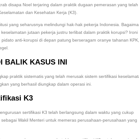
ab disapa Noel terjaring dalam praktik dugaan pemerasan yang telah
 Keselamatan dan Kesehatan Kerja (K3).
nstitusi yang seharusnya melindungi hak-hak pekerja Indonesia. Bagaim
selamatan jutaan pekerja justru terlibat dalam praktik korupsi? Ironi 
 pidato anti-korupsi di depan patung berseragam oranye tahanan KPK
egel.
 BALIK KASUS INI
kap praktik sistematis yang telah merusak sistem sertifikasi keselama
ngkan yang berhasil diungkap dalam operasi ini.
fikasi K3
ngurusan sertifikasi K3 telah berlangsung dalam waktu yang cukup
 sebagai Wakil Menteri untuk memeras perusahaan-perusahaan yang