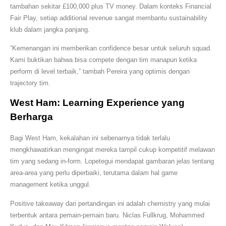
tambahan sekitar £100,000 plus TV money. Dalam konteks Financial
Fair Play, setiap additional revenue sangat membantu sustainability
klub dalam jangka panjang.
“Kemenangan ini memberikan confidence besar untuk seluruh squad.
Kami buktikan bahwa bisa compete dengan tim manapun ketika
perform di level terbaik,” tambah Pereira yang optimis dengan
trajectory tim.
West Ham: Learning Experience yang
Berharga
Bagi West Ham, kekalahan ini sebenarnya tidak terlalu
mengkhawatirkan mengingat mereka tampil cukup kompetitif melawan
tim yang sedang in-form. Lopetegui mendapat gambaran jelas tentang
area-area yang perlu diperbaiki, terutama dalam hal game
management ketika unggul.
Positive takeaway dari pertandingan ini adalah chemistry yang mulai
terbentuk antara pemain-pemain baru. Niclas Fullkrug, Mohammed