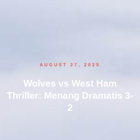
AUGUST 27, 2025
Wolves vs West Ham
Thriller: Menang Dramatis 3-
2