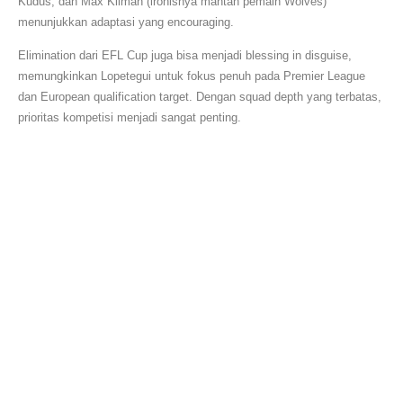
Kudus, dan Max Kilman (ironisnya mantan pemain Wolves)
menunjukkan adaptasi yang encouraging.
Elimination dari EFL Cup juga bisa menjadi blessing in disguise,
memungkinkan Lopetegui untuk fokus penuh pada Premier League
dan European qualification target. Dengan squad depth yang terbatas,
prioritas kompetisi menjadi sangat penting.
“Kami belajar banyak dari pertandingan ini. Character yang ditunjukkan
pemain sangat positif, dan kami akan gunakan experience ini untuk
improvement,” tutup Lopetegui.
Head-to-Head dan Statistik
Historis
Catatan pertemuan terakhir antara kedua tim menunjukkan rivalry
yang sangat balanced. Dalam lima pertandingan terakhir across all
competitions, masing-masing tim meraih 2 kemenangan dengan 1
hasil imbang. Pertemuan terakhir di Premier League dimenangkan
Wolves 1-0 melalui gol Jorgen Strand Larsen, yang membantu The