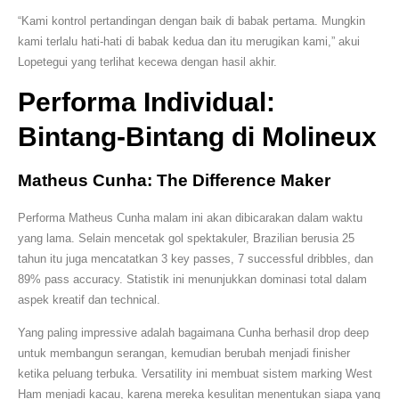
“Kami kontrol pertandingan dengan baik di babak pertama. Mungkin
kami terlalu hati-hati di babak kedua dan itu merugikan kami,” akui
Lopetegui yang terlihat kecewa dengan hasil akhir.
Performa Individual:
Bintang-Bintang di Molineux
Matheus Cunha: The Difference Maker
Performa Matheus Cunha malam ini akan dibicarakan dalam waktu
yang lama. Selain mencetak gol spektakuler, Brazilian berusia 25
tahun itu juga mencatatkan 3 key passes, 7 successful dribbles, dan
89% pass accuracy. Statistik ini menunjukkan dominasi total dalam
aspek kreatif dan technical.
Yang paling impressive adalah bagaimana Cunha berhasil drop deep
untuk membangun serangan, kemudian berubah menjadi finisher
ketika peluang terbuka. Versatility ini membuat sistem marking West
Ham menjadi kacau, karena mereka kesulitan menentukan siapa yang