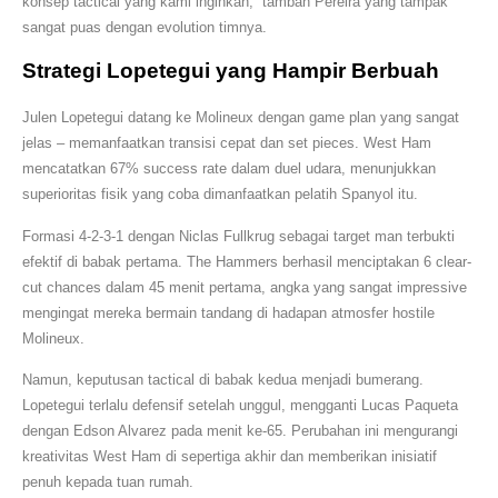
konsep tactical yang kami inginkan,” tambah Pereira yang tampak
sangat puas dengan evolution timnya.
Strategi Lopetegui yang Hampir Berbuah
Julen Lopetegui datang ke Molineux dengan game plan yang sangat
jelas – memanfaatkan transisi cepat dan set pieces. West Ham
mencatatkan 67% success rate dalam duel udara, menunjukkan
superioritas fisik yang coba dimanfaatkan pelatih Spanyol itu.
Formasi 4-2-3-1 dengan Niclas Fullkrug sebagai target man terbukti
efektif di babak pertama. The Hammers berhasil menciptakan 6 clear-
cut chances dalam 45 menit pertama, angka yang sangat impressive
mengingat mereka bermain tandang di hadapan atmosfer hostile
Molineux.
Namun, keputusan tactical di babak kedua menjadi bumerang.
Lopetegui terlalu defensif setelah unggul, mengganti Lucas Paqueta
dengan Edson Alvarez pada menit ke-65. Perubahan ini mengurangi
kreativitas West Ham di sepertiga akhir dan memberikan inisiatif
penuh kepada tuan rumah.