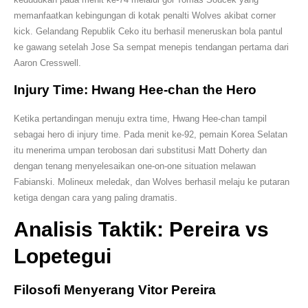
memanfaatkan kebingungan di kotak penalti Wolves akibat corner
kick. Gelandang Republik Ceko itu berhasil meneruskan bola pantul
ke gawang setelah Jose Sa sempat menepis tendangan pertama dari
Aaron Cresswell.
Injury Time: Hwang Hee-chan the Hero
Ketika pertandingan menuju extra time, Hwang Hee-chan tampil
sebagai hero di injury time. Pada menit ke-92, pemain Korea Selatan
itu menerima umpan terobosan dari substitusi Matt Doherty dan
dengan tenang menyelesaikan one-on-one situation melawan
Fabianski. Molineux meledak, dan Wolves berhasil melaju ke putaran
ketiga dengan cara yang paling dramatis.
Analisis Taktik: Pereira vs
Lopetegui
Filosofi Menyerang Vitor Pereira