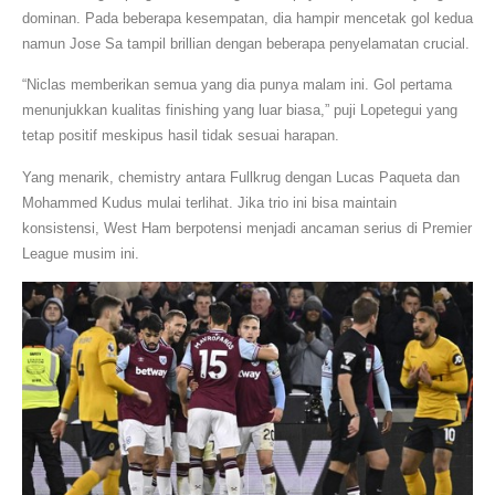
dominan. Pada beberapa kesempatan, dia hampir mencetak gol kedua
namun Jose Sa tampil brillian dengan beberapa penyelamatan crucial.
“Niclas memberikan semua yang dia punya malam ini. Gol pertama
menunjukkan kualitas finishing yang luar biasa,” puji Lopetegui yang
tetap positif meskipus hasil tidak sesuai harapan.
Yang menarik, chemistry antara Fullkrug dengan Lucas Paqueta dan
Mohammed Kudus mulai terlihat. Jika trio ini bisa maintain
konsistensi, West Ham berpotensi menjadi ancaman serius di Premier
League musim ini.